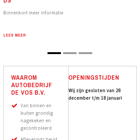
DS
Binnenkort meer informatie
B
LEES MEER
L
WAAROM
OPENINGSTIJDEN
AUTOBEDRIJF
Wij zijn gesloten van 28
DE VOS B.V.
december t/m 18 januari
Van binnen en
buiten grondig
nagekeken en
gecontroleerd
Afleverings beurt