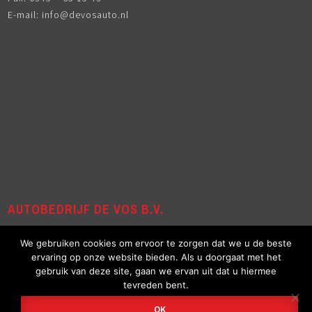
E-mail:
info@devosauto.nl
AUTOBEDRIJF DE VOS B.V.
Autobedrijf de Vos is al meer dan 50 jaar uw betrouwbare
We gebruiken cookies om ervoor te zorgen dat we u de beste
partner in mobiliteit. En al die jaren gespecialiseerd in Citroën,
ervaring op onze website bieden. Als u doorgaat met het
maar wij kunnen u ook ‘op weg’ helpen in ieder ander merk en
gebruik van deze site, gaan we ervan uit dat u hiermee
tevreden bent.
type, nieuw of gebruikt.
OK