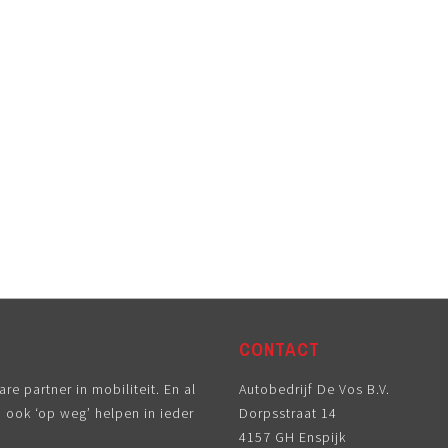
CONTACT
e partner in mobiliteit. En al
Autobedrijf De Vos B.V.
u ook ‘op weg’ helpen in ieder
Dorpsstraat 14
4157 GH Enspijk