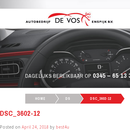
0345 – 65 13 
DAGELIJKS BEREIKBAAR OP
HOME
DS
DSC_3602-12
DSC_3602-12
Posted on
April 24, 2018
by
best4u